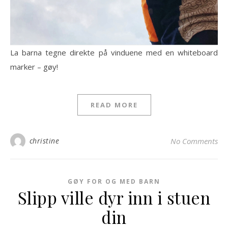
La barna tegne direkte på vinduene med en whiteboard
marker – gøy!
READ MORE
christine
No Comments
GØY FOR OG MED BARN
Slipp ville dyr inn i stuen
din