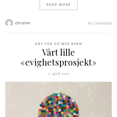
READ MORE
christine
No Comments
GØY FOR OG MED BARN
Vårt lille
«evighetsprosjekt»
2. april 2020