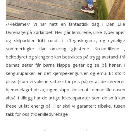
//Reklame// Vi har hatt en fantastisk dag i Den Lille
Dyrehage på Sørlandet. Her går lemurene, ulike typer aper
og skilpadder fritt rundt i «Regnskogen», og nydelige
sommerfugler flyr omkring gjestene. Krokodillene ,
beltedyret og slangene kan betraktes på trygg avstand. På
barnas seter får barna klappe geiter og se på høner, i
kenguruparken er det kjempekenguruer og emu. Et stort
pluss (som vi voksne satte stor pris på) er at de serverer
hjemmelaget pizza, ingen slapp kioskmat i denne lille oasen
altså. I tillegg har de artige lekeapparater som de små kan
frese ut litt energi på. Her skal vi garantert tilbake, tusen
takk for oss @denlilledyrehage