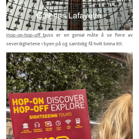
Hop-on-hop-off b
uss er en genial måte å se flere av
severdighetene i byen på og samtidig få hvilt beina litt.