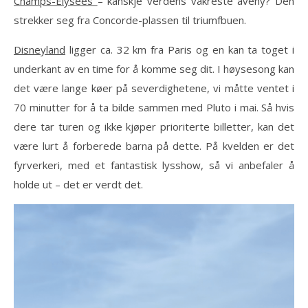
Champs-Elysèes
– kanskje verdens vakreste aveny? Den
strekker seg fra Concorde-plassen til triumfbuen.
Disneyland
ligger ca. 32 km fra Paris og en kan ta toget i
underkant av en time for å komme seg dit. I høysesong kan
det være lange køer på severdighetene, vi måtte ventet i
70 minutter for å ta bilde sammen med Pluto i mai. Så hvis
dere tar turen og ikke kjøper prioriterte billetter, kan det
være lurt å forberede barna på dette. På kvelden er det
fyrverkeri, med et fantastisk lysshow, så vi anbefaler å
holde ut – det er verdt det.