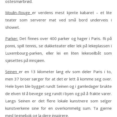
ostesmørbrød.
Moulin-Rouge
er verdens mest kjente kabaret – et lite
teater som serverer mat ved små bord underveis i
showet.
Parker:
Det finnes over 400 parker og hager i Paris. Ri på
ponni, spill tennis, se dukketeater eller lek på lekeplassen i
Luxembourg-parken, eller lei en liten lekeseilbåt som
sjøsettes på innsjøen.
Seinen
er en 13 kilometer lang elv som deler Paris i to,
men 37 broer sørger for at det er lett å komme seg over.
Hele byen ble bygget rundt Seinen og i gamledager brukte
de elven til å bevege seg rundt i byen og på å frakte varer.
Langs Seinen er det flere lokale kunstnere som selger
kunstverkene sine for en overkommelig sum. Ta gjerne
med tegnebok og la dere inspirere.