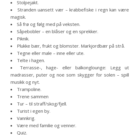
Stolpejakt.
Stranden uansett vær – krabbefiske i regn kan være
magisk.
Så frø og følg med på veksten.
Såpebobler – en blåser og en sprekker.
Piknik.
Plukke bær, frukt og blomster. Markjordbær på strå.
Tegne eller male – inne eller ute.
Telte i hagen.
Terrasse-, hage- eller balkonglounge: Legg ut
madrasser, puter og noe som skygger for solen – spill
musikk og nyt.
Trampoline.
Trene sammen
Tur – til straff/skog/fjell.
Turist i egen by.
Vannkrig.
Være med familie og venner.
Quiz.