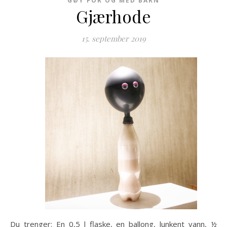
GØY FOR OG MED BARN
Gjærhode
15. september 2019
Du trenger: En 0,5 l flaske, en ballong, lunkent vann, ½