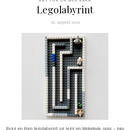
GØY FOR OG MED BARN
Legolabyrint
16. august 2019
Bygg en liten legolabyrint og legg en klinkekule oppi – gøy