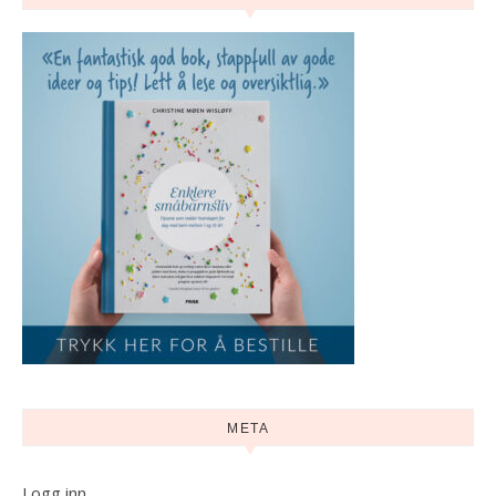
META
Logg inn