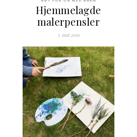
GØY FOR OG MED BARN
Hjemmelagde
malerpensler
5. mai 2019