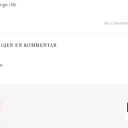
ge i filt.
No Commen
IGJEN EN KOMMENTAR
e.