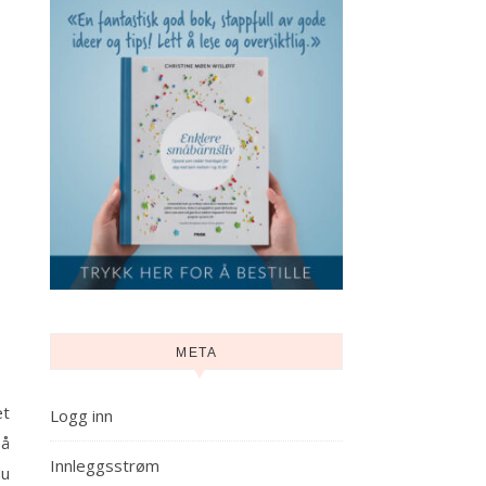
META
et
Logg inn
på
Innleggsstrøm
du