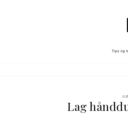
Skip to content
Tips og 
GØ
Lag hånddu