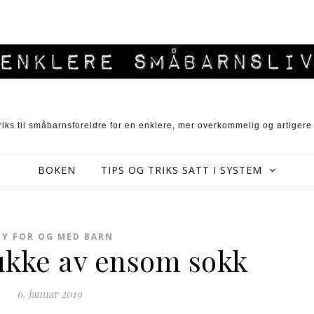
triks til småbarnsforeldre for en enklere, mer overkommelig og artigere
BOKEN
TIPS OG TRIKS SATT I SYSTEM
Y FOR OG MED BARN
kke av ensom sokk
6. januar 2019