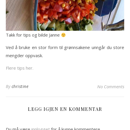
Takk for tips og bilde Janne
Ved å bruke en stor form til grønnsakene unngår du store
mengder oppvask.
Flere tips her.
By
christine
No Comments
LEGG IGJEN EN KOMMENTAR
Du må være
innlogget
for å kunne kommentere.