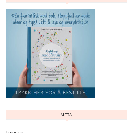
META
Logg inn